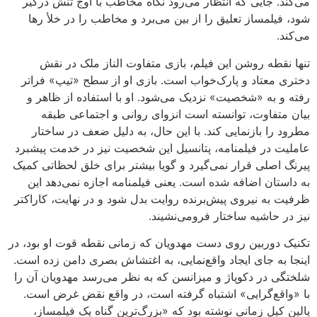
می‌کند. جایی که انتظار می‌رود نگاه مخاطب با اوج تنش درگیر
شود، فیلمساز تعلیق را از بین می‌برد و مخاطب را در خلأ رها
می‌کند.
تنها نقطه روشن این فیلم، بازی متفاوت الناز ملک در نقش
دختری معتاد و پارک‌خواب است. بازی او از سطح «تیپ» فراتر
رفته و به «شخصیت» نزدیک می‌شود. او با استفاده از ظاهر و
بیان متفاوت، توانسته است انزوای روانی و اجتماعی طبقه
مطرود را بازنمایی کند. با این حال، به دلیل ضعف در ساختار
عاملیت در فیلمنامه، پتانسیل این شخصیت نیز در خدمت پیشبرد
پیرنگ اصلی قرار نمی‌گیرد و گویا بیشتر برای خلق لحظاتی کمیک
به داستان اضافه شده است. یعنی فیلمنامه اجازه نمی‌دهد این
ظرفیت به نیروی پیش‌برنده روایت بدل شود و در نهایت، کاراکتر
نیز در حاشیه ساختار فرومی‌نشیند.
تکنیک دوربین روی دست مهدویان که زمانی نقطه قوت او بود، در
اینجا به جای ایجاد واقع‌نمایی، به اغتشاش بصری دامن زده است.
شلختگی در دکوپاژ و میزانسن که به نظر می‌رسد مهدویان آن را
با «واقع‌گرایی» اشتباه گرفته است، در واقع نقض غرض است.
پالین کیل زمانی نوشته بود که «بزرگ‌ترین گناه یک فیلمساز،