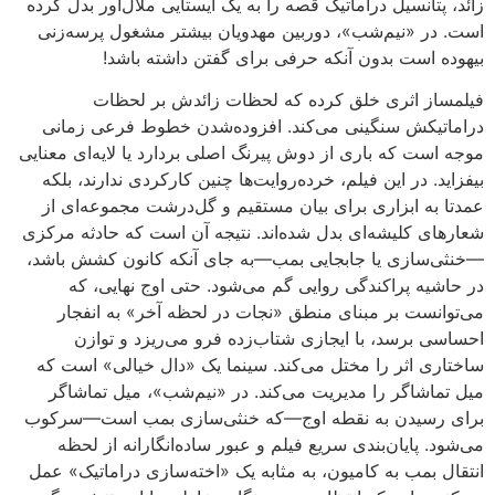
زائد، پتانسیل دراماتیک قصه را به یک ایستایی ملال‌آور بدل کرده
است. در «نیم‌شب»، دوربین مهدویان بیشتر مشغول پرسه‌زنی
بیهوده است بدون آنکه حرفی برای گفتن داشته باشد!
فیلمساز اثری خلق کرده که لحظات زائدش بر لحظات
دراماتیکش سنگینی می‌کند. افزوده‌شدن خطوط فرعی زمانی
موجه است که باری از دوش پیرنگ اصلی بردارد یا لایه‌ای معنایی
بیفزاید. در این فیلم، خرده‌روایت‌ها چنین کارکردی ندارند، بلکه
عمدتا به ابزاری برای بیان مستقیم و گل‌درشت مجموعه‌ای از
شعارهای کلیشه‌ای بدل شده‌اند. نتیجه آن است که حادثه مرکزی
—خنثی‌سازی یا جابجایی بمب—به جای آنکه کانون کشش باشد،
در حاشیه پراکندگی روایی گم می‌شود. حتی اوج نهایی، که
می‌توانست بر مبنای منطق «نجات در لحظه آخر» به انفجار
احساسی برسد، با ایجازی شتاب‌زده فرو می‌ریزد و توازن
ساختاری اثر را مختل می‌کند. سینما یک «دال خیالی» است که
میل تماشاگر را مدیریت می‌کند. در «نیم‌شب»، میل تماشاگر
برای رسیدن به نقطه اوج—که خنثی‌سازی بمب است—سرکوب
می‌شود. پایان‌بندی سریع فیلم و عبور ساده‌انگارانه از لحظه
انتقال بمب به کامیون، به مثابه یک «اخته‌سازی دراماتیک» عمل