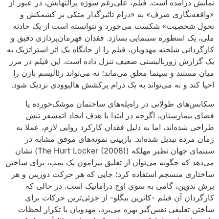
نمایش درآمده است. فیلم، علی‌رغم سوژه پرالتهابش، در عبور از
«واقعه‌نگاری صرف» به «درام تاثیرگذار متکی بر کشمکش و
تحول شخصیت» شکست می‌خورد و نتوانسته است از یک حادثه
ملی، یک اسطوره سینمایی بسازد. فقدان قهرمان‌پردازی دقیق و
کارگردانی شلخته مهدویان، فیلم را از جایگاه یک اثر استراتژیک به
یک گزارش ژورنالیستی ضعیف تنزل داده است. این فیلم در مرز
میان مستند و سینما معلق می‌ماند؛ نه می‌تواند رئالیسم بازن را
احیا کند و نه می‌تواند به یک درام پرکشش هالیوودی نزدیک شود.
سکانس‌های طولانی در راه‌پله‌های ساختمان موشک‌خورده یا
فضای بیمارستان، اگرچه در ابتدا با هدف ایجاد اتمسفر تنش
طراحی شده‌اند، اما به دلیل فقدان کارکرد روایی لازم، عملا به
زمان مرده تبدیل شده‌اند. بازبینی نمونه‌های موفق مشابه در
سینمای جهان نظیر مهلکه (The Hurt Locker (2008)) نشان
می‌دهد که چگونه می‌توان از تعلیق پیرامون یک بمب، برای ساختن
ساختاری منسجم استفاده کرد؛ جایی که هر حرکت دوربین و هر
برش تدوین، گامی به سوی اوج دراماتیک است. در حالی که
کارگردان آن فیلم -کاترین بیگلو- از جزئی‌ترین حرکات برای
ساختن تعلیقی نفس‌گیر بهره می‌برد، مهدویان با تکرار لحظات