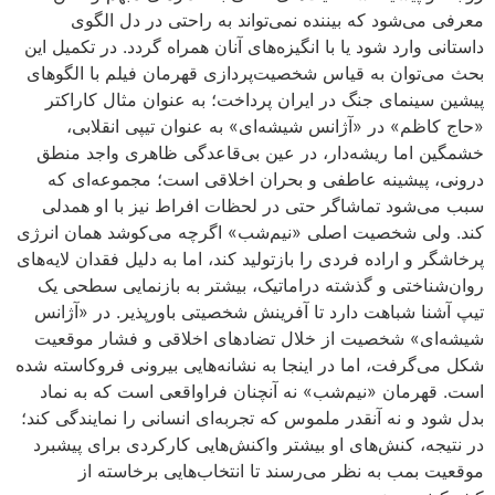
معرفی می‌شود که بیننده نمی‌تواند به راحتی در دل الگوی
داستانی وارد شود یا با انگیزه‌های آنان همراه گردد. در تکمیل این
بحث می‌توان به قیاس شخصیت‌پردازی قهرمان فیلم با الگوهای
پیشین سینمای جنگ در ایران پرداخت؛ به عنوان مثال کاراکتر
«حاج کاظم» در «آژانس شیشه‌ای» به عنوان تیپی انقلابی،
خشمگین اما ریشه‌دار، در عین بی‌قاعدگی ظاهری واجد منطق
درونی، پیشینه عاطفی و بحران اخلاقی است؛ مجموعه‌ای که
سبب می‌شود تماشاگر حتی در لحظات افراط نیز با او همدلی
کند. ولی شخصیت اصلی «نیم‌شب» اگرچه می‌کوشد همان انرژی
پرخاشگر و اراده فردی را بازتولید کند، اما به دلیل فقدان لایه‌های
روان‌شناختی و گذشته دراماتیک، بیشتر به بازنمایی سطحی یک
تیپ آشنا شباهت دارد تا آفرینش شخصیتی باورپذیر. در «آژانس
شیشه‌ای» شخصیت از خلال تضادهای اخلاقی و فشار موقعیت
شکل می‌گرفت، اما در اینجا به نشانه‌هایی بیرونی فروکاسته شده
است. قهرمان «نیم‌شب» نه آنچنان فراواقعی است که به نماد
بدل شود و نه آنقدر ملموس که تجربه‌ای انسانی را نمایندگی کند؛
در نتیجه، کنش‌های او بیشتر واکنش‌هایی کارکردی برای پیشبرد
موقعیت بمب به نظر می‌رسند تا انتخاب‌هایی برخاسته از