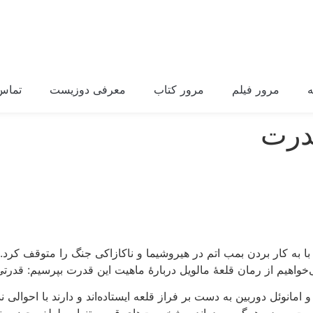
مرور فیلم
مرور کتاب
معرفی دوزیست
تماس 
درت
 با به کار بردن بمب اتم در هیروشیما و ناکازاکی جنگ را متوقف کرد
واهیم از رمان قلعۀ مالویل دربارۀ ماهیت این قدرت بپرسیم: قدرتی
و امانوئل دوربین به دست بر فراز قلعه ایستاده‌اند و دارند با احوا
رده است. مردم همگی مرده‌اند و شخصیت‌های قصه، تنها به لطف حضور