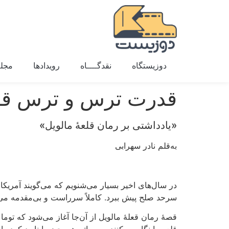
دوزیستگاه
نقدگــــاه
رویدادها
مجله
قدرت ترس و ترس ق
«یادداشتی بر رمان قلعۀ مالویل»
به‌قلم نادر سهرابی
در سال‌های اخیر بسیار می‌شنویم که می‌گویند آمریکا
سرحد صلح پیش ببرد. کاملاً سرراست و بی‌مقدمه می‌خ
قصۀ رمان قعلۀ مالویل از آن‌جا آغاز می‌شود که توما 
قلعه را نگاه می‌کنند. بمب اتم همه‌چیز را نابود ک