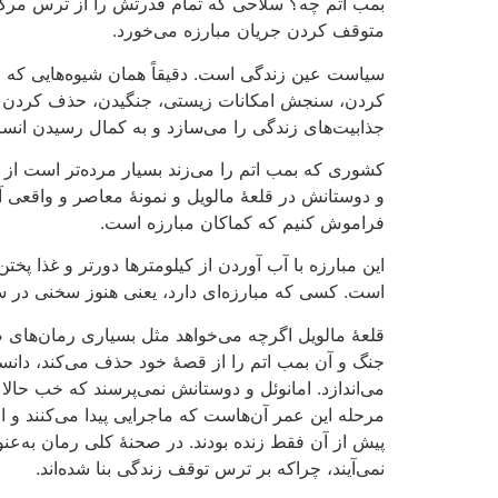
بمب اتم چه؟ سلاحی که تمام قدرتش را از ترس مرگ و 
متوقف کردن جریان مبارزه می‌خورد.
سیاست عین زندگی است. دقیقاً همان شیوه‌هایی که امان
کردن، سنجش امکانات زیستی، جنگیدن، حذف کردن دیگ
جذابیت‌های زندگی را می‌سازد و به کمال رسیدن انسان 
کشوری که بمب اتم را می‌زند بسیار مرده‌تر است از ک
و دوستانش در قلعۀ مالویل و نمونۀ معاصر و واقعی آن‌
فراموش کنیم که کماکان مبارزه است.
این مبارزه با آب آوردن از کیلومترها دورتر و غذا پخت
است. کسی که مبارزه‌ای دارد، یعنی هنوز سخنی در سر
قلعۀ مالویل اگرچه می‌خواهد مثل بسیاری رمان‌های 
جنگ و آن بمب اتم را از قصۀ خود حذف می‌کند، دانست
می‌اندازد. امانوئل و دوستانش نمی‌پرسند که خب حالا ک
مرحله این عمر ‌آن‌هاست که ماجرایی پیدا می‌کنند و ار
پیش از آن فقط زنده بودند. در صحنۀ کلی رمان به‌عن
نمی‌آیند، چراکه بر ترس توقف زندگی بنا شده‌اند.