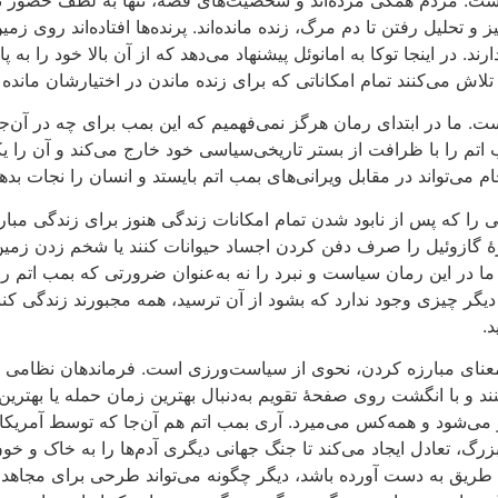
و تحلیل رفتن تا دم مرگ، زنده مانده‌اند. پرنده‌ها افتاده‌اند روی زم
دارند. در اینجا توکا به امانوئل پیشنهاد می‌دهد که از آن بالا خود را ب
 تلاش می‌کنند تمام امکاناتی که برای زنده ماندن در اختیارشان مانده 
ست. ما در ابتدای رمان هرگز نمی‌فهمیم که این بمب برای چه در آن‌
 اتم را با ظرافت از بستر تاریخی‌سیاسی خود خارج می‌کند و آن را یک
م می‌تواند در مقابل ویرانی‌های بمب اتم بایستد و انسان را نجات 
ی را که پس از نابود شدن تمام امکانات زندگی هنوز برای زندگی مبارزه
 گازوئیل را صرف دفن کردن اجساد حیوانات کنند یا شخم زدن زمین، د
ما در این رمان سیاست و نبرد را نه به‌عنوان ضرورتی که بمب اتم ر
دیگر چیزی وجود ندارد که بشود از آن ترسید، همه مجبورند زندگی کنند
د.
نای مبارزه کردن، نحوی از سیاست‌ورزی است. فرماندهان نظامی طر
 و با انگشت روی صفحۀ تقویم به‌دنبال بهترین زمان حمله یا بهترین
کستر می‌شود و همه‌کس می‌میرد. آری بمب اتم هم آن‌جا که توسط آمریک
بزرگ، تعادل ایجاد می‌کند تا جنگ جهانی دیگری آدم‌ها را به خاک و 
ریق به دست آورده باشد، دیگر چگونه می‌تواند طرحی برای مجاهدت 