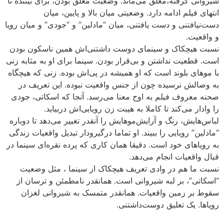
شیروانی گرفته،معلق می‌ماند. وضعیت معلق بودن، برای بیننده تا
انتهای فیلم ادامه دارد. وضعیتی میان بالا و پایین، میان
دست‌نیافتنی و دست یافتنی، میان “مادلین” و “جودی” و میان رویا
و واقعیت.
نسبت هیچکاک و سینمای دوست داشتنی‌اش همین ناسکون بودن
است. قطعیت نداشتن و بی‌قرار بودن. سینما برای او به مثابه زنی
با موهای بلوند است که او همیشه در پی‌اش بوده. زنی که هیچگاه
به وصالش نرسیده چون از جنس واقعیت نبوده. این تعریف در
صحنه معروف فیلم به اوج معنا می‌رسد. آنجا که اسکاتی، جودی
را وادار می‌کند تا کاملا به هیبت زن رویایی‌اش دربیاید.
لباس‌هایش، رنگ و آرایش‌موهایش را آنقدر تغییر می‌دهد تا دوباره
“مادلین” رویایی را ببیند. او تماما درگیرودار تبدیل واقعیات زندگی
به رویاهای خود است. دقیقا همان کاری که پرده نقره‌ای سینما در
قبال واقعیات انجام می‌دهد.
نسبت ما هم در وادی تعریف هیچکاک از سینما ، مثل وضعیت
“اسکاتی”، بر لبه شیروانی است. همانقدر نامطمئن و ترسان از
سقوط بر زمین واقعیات. همانقدر متمسک به شیروانی لغزان
رویاها. یک تعلیق دوست‌داشتنی.