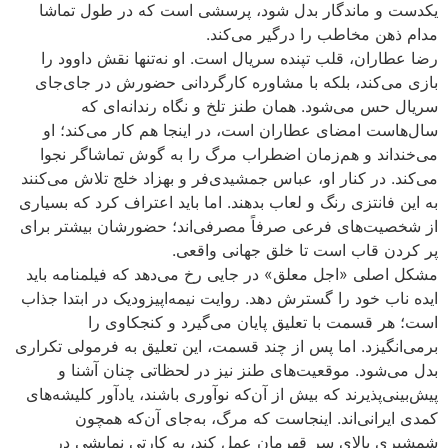
یکدست و ماندگار بدل شود، پرسشی است که در طول تماشا
مدام ذهن مخاطب را درگیر می‌کند.
رضا عطاران، قلب تپنده سریال است. او نه‌تنها نقش داوود را
بازی می‌کند، بلکه با مشاوره کارگردانی حضورش در جای‌جای
سریال حس می‌شود. همان طنز تلخ و نگاه رندانه‌ای که
سال‌هاست امضای عطاران است، در اینجا هم کار می‌کند؛ او
می‌خنداند و هم‌زمان اضطراب مرگ را به گوش تماشاگر نجوا
می‌کند. در کنار او، عباس جمشیدی‌فر و بهزاد خلج تلاش می‌کنند
به این فانتزی رنگ و لعاب بدهند. اما باید اعتراف کرد که بسیاری
از شخصیت‌های فرعی صرفاً مصرفی‌اند؛ حضورشان بیشتر برای
پر کردن قاب است تا خلق جهانی واقعی.
مشکل اصلی «اجل معلق» در جایی رخ می‌دهد که فیلمنامه باید
ایده ناب خود را گسترش دهد. روایت نیمه‌اپیزودیک در ابتدا جذاب
است؛ هر قسمت با تعلیق پایان می‌گیرد و کنجکاوی را
برمی‌انگیزد. اما پس از چند قسمت، این تعلیق به فرمولی تکراری
بدل می‌شود. موقعیت‌های طنز نیز در لحظاتی چنان آشنا و
پیش‌بینی‌پذیرند که بیش از آن‌که نوآوری باشند، یادآور کلیشه‌های
کمدی ایرانی‌اند. اینجاست که مرگ، به‌جای آن‌که همچون
شمشیری بالای سر قهرمان عمل کند، به کارتی نمایشی در